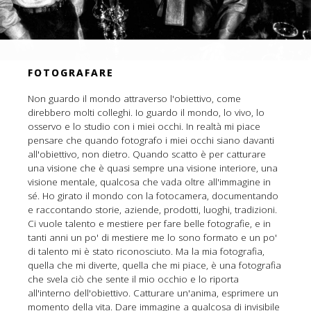
conoscono ovviamente la vera entità, sia religiosa che
sociale. E’ la disputa che precede la Processione dei Misteri
di questi giorni. Le Confraternite svolgono durante la
Domenica delle Palme una vera e propria asta in cui i
membri […]
FOTOGRAFARE
Non guardo il mondo attraverso l'obiettivo, come
direbbero molti colleghi. Io guardo il mondo, lo vivo, lo
osservo e lo studio con i miei occhi. In realtà mi piace
pensare che quando fotografo i miei occhi siano davanti
all'obiettivo, non dietro. Quando scatto è per catturare
una visione che è quasi sempre una visione interiore, una
visione mentale, qualcosa che vada oltre all'immagine in
sé. Ho girato il mondo con la fotocamera, documentando
e raccontando storie, aziende, prodotti, luoghi, tradizioni.
Ci vuole talento e mestiere per fare belle fotografie, e in
tanti anni un po' di mestiere me lo sono formato e un po'
di talento mi è stato riconosciuto. Ma la mia fotografia,
quella che mi diverte, quella che mi piace, è una fotografia
che svela ciò che sente il mio occhio e lo riporta
all'interno dell'obiettivo. Catturare un'anima, esprimere un
momento della vita. Dare immagine a qualcosa di invisibile