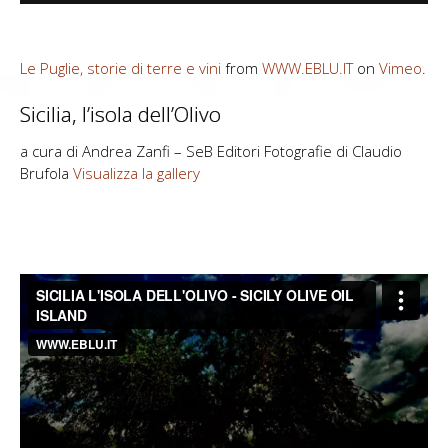
Le Puglie, storie di terre e vini
from
WWW.EBLU.IT
on
Vimeo
.
Sicilia, l’isola dell’Olivo
a cura di Andrea Zanfi – SeB Editori Fotografie di Claudio
Brufola
Visualizza la gallery