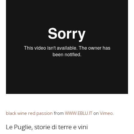
black wine red passion
from
WWW.EBLU.IT
on
Vimeo
.
Le Puglie, storie di terre e vini