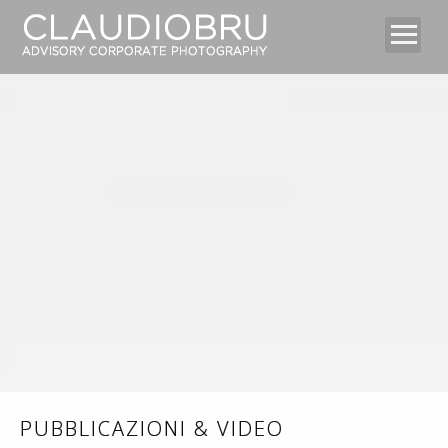
Home
Chi sono
About me
Fotografare
Portfolio
Pubblicazioni & Video
Blog
PUBBLICAZIONI & VIDEO