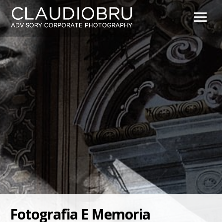
Home
Chi sono
About me
Fotografare
Portfolio
Pubblicazioni & Video
Blog
Fotografia E Memoria