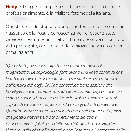
Hedy
è il soggetto di questi scatti, per chi non la conosce
professionalmente, è la migliore fotomodella italiana.
Questa serie di fotografie vorrei che fossero lette come un
riassunto della nostra conoscenza, vorrei essere stato
capace di restituire un ritratto intimo ripreso da un punto di
vista privilegiato, ossia quello dell’amicizia che vanto con lei
ormai da anni.
“Quasi bella, aveva lievi difetti che ne aumentavano il
magnetismo. Le sopracciglia formavano una linea continua che
le attraversava la fronte e la bocca sensuale era sormontata
dall’ombra dei baffi. Chi l’ha conosciuta bene sostiene che
l’intelligenza e lo humour di Frida le brillavano negli occhi e che
erano proprio gli occhi a rivelarne lo stato d’animo: divoranti,
capaci di incantare, oppure scettici e in grado di annientare.
Quando rideva era uno scroscio di risa profondo e contagioso
che poteva nascere sia dal divertimento sia come
riconoscimento fatalistico dell’assurdità del dolore». Hayden
Herrera, nella biografia descrive così l’aspetto e il carattere della