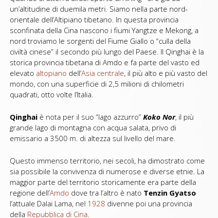
un’altitudine di duemila metri. Siamo nella parte nord-
orientale dell’Altipiano tibetano. In questa provincia
sconfinata della Cina nascono i fiumi Yangtze e Mekong, a
nord troviamo le sorgenti del Fiume Giallo o “culla della
civiltà cinese” il secondo più lungo del Paese. Il Qinghai è la
storica provincia tibetana di Amdo e fa parte del vasto ed
elevato
altopiano
dell’
Asia centrale
, il più alto e più vasto del
mondo, con una superficie di 2,5 milioni di chilometri
quadrati, otto volte l’Italia.
Qinghai
è nota per il suo “lago azzurro”
Koko Nor
, il più
grande lago di montagna con acqua salata, privo di
emissario a 3500 m. di altezza sul livello del mare.
Questo immenso territorio, nei secoli, ha dimostrato come
sia possibile la convivenza di numerose e diverse etnie. La
maggior parte del territorio storicamente era parte della
regione dell’
Amdo
dove tra l’altro è nato
Tenzin Gyatso
l’attuale Dalai Lama, nel
1928
divenne poi una provincia
della
Repubblica di Cina
.