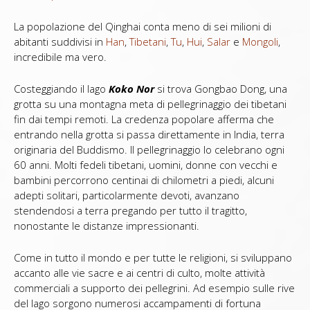
La popolazione del Qinghai conta meno di sei milioni di
abitanti suddivisi in
Han
,
Tibetani
,
Tu
,
Hui
,
Salar
e
Mongoli
,
incredibile ma vero.
Costeggiando il lago
Koko Nor
si trova Gongbao Dong, una
grotta su una montagna meta di pellegrinaggio dei tibetani
fin dai tempi remoti. La credenza popolare afferma che
entrando nella grotta si passa direttamente in India, terra
originaria del Buddismo. Il pellegrinaggio lo celebrano ogni
60 anni. Molti fedeli tibetani, uomini, donne con vecchi e
bambini percorrono centinai di chilometri a piedi, alcuni
adepti solitari, particolarmente devoti, avanzano
stendendosi a terra pregando per tutto il tragitto,
nonostante le distanze impressionanti.
Come in tutto il mondo e per tutte le religioni, si sviluppano
accanto alle vie sacre e ai centri di culto, molte attività
commerciali a supporto dei pellegrini. Ad esempio sulle rive
del lago sorgono numerosi accampamenti di fortuna