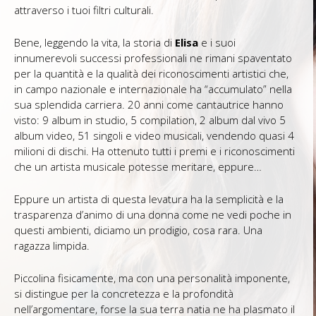
attraverso i tuoi filtri culturali.
Bene, leggendo la vita, la storia di
Elisa
e i suoi
innumerevoli successi professionali ne rimani spaventato
per la quantità e la qualità dei riconoscimenti artistici che,
in campo nazionale e internazionale ha “accumulato” nella
sua splendida carriera. 20 anni come cantautrice hanno
visto: 9 album in studio, 5 compilation, 2 album dal vivo 5
album video, 51 singoli e video musicali, vendendo quasi 4
milioni di dischi. Ha ottenuto tutti i premi e i riconoscimenti
che un artista musicale potesse meritare, eppure…
Eppure un artista di questa levatura ha la semplicità e la
trasparenza d’animo di una donna come ne vedi poche in
questi ambienti, diciamo un prodigio, cosa rara. Una
ragazza limpida.
Piccolina fisicamente, ma con una personalità imponente,
si distingue per la concretezza e la profondità
nell’argomentare, forse la sua terra natia ne ha plasmato il