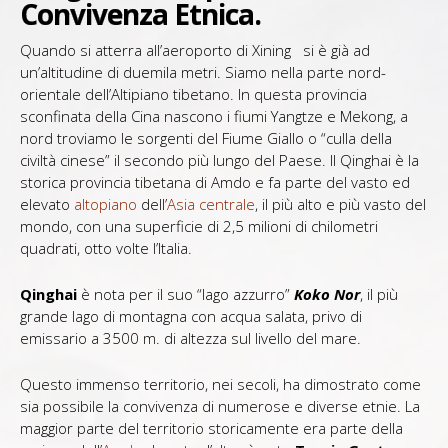
Convivenza Etnica.
Contatti
Quando si atterra all’aeroporto di Xining si è già ad
un’altitudine di duemila metri. Siamo nella parte nord-
orientale dell’Altipiano tibetano. In questa provincia
sconfinata della Cina nascono i fiumi Yangtze e Mekong, a
nord troviamo le sorgenti del Fiume Giallo o “culla della
civiltà cinese” il secondo più lungo del Paese. Il Qinghai è la
storica provincia tibetana di Amdo e fa parte del vasto ed
elevato
altopiano
dell’
Asia centrale
, il più alto e più vasto del
mondo, con una superficie di 2,5 milioni di chilometri
quadrati, otto volte l’Italia.
Qinghai
è nota per il suo “lago azzurro”
Koko Nor
, il più
grande lago di montagna con acqua salata, privo di
emissario a 3500 m. di altezza sul livello del mare.
Questo immenso territorio, nei secoli, ha dimostrato come
sia possibile la convivenza di numerose e diverse etnie. La
maggior parte del territorio storicamente era parte della