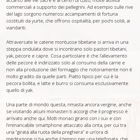
commerciali a supporto dei pellegrini. Ad esempio sulle rive
del lago sorgono numerosi accampamenti di fortuna
costituiti da yurte, che offrono ospitalità, per pochi soldi, ai
viandanti.
Attraversate le catene montuose tibetane si arriva in una
steppa ondulata dove si incontrano solo pastori tibetani,
yak, pecore e capre. Cosa particolare è che l’allevamento
delle pecore è indirizzato solo al consumo della carne e
non alla produzione del formaggio che notoriamente non è
molto gradito da quelle parti. Piatto tipico per cui è la
pecora bollita, e latte e burro si consuma esclusivamente
quello di yak.
Una parte di mondo questa, rimasta ancora vergine, anche
se visitando alcuni monasteri ti accorgi che il progresso è
arrivato anche qui. Molti monaci girano con i suv e con
l’immancabile smartphone attaccato alla cinta, per cui tra
una “girata alla ruota della preghiera” e un’ora di
meditazione si ha anche il tempo per una telefonata, che