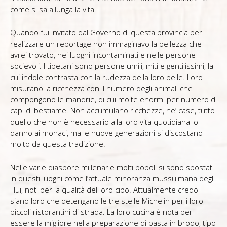
come si sa allunga la vita.
Quando fui invitato dal Governo di questa provincia per
realizzare un reportage non immaginavo la bellezza che
avrei trovato, nei luoghi incontaminati e nelle persone
socievoli. I tibetani sono persone umili, miti e gentilissimi, la
cui indole contrasta con la rudezza della loro pelle. Loro
misurano la ricchezza con il numero degli animali che
compongono le mandrie, di cui molte enormi per numero di
capi di bestiame. Non accumulano ricchezze, ne’ case, tutto
quello che non è necessario alla loro vita quotidiana lo
danno ai monaci, ma le nuove generazioni si discostano
molto da questa tradizione.
Nelle varie diaspore millenarie molti popoli si sono spostati
in questi luoghi come l’attuale minoranza mussulmana degli
Hui, noti per la qualità del loro cibo. Attualmente credo
siano loro che detengano le tre stelle Michelin per i loro
piccoli ristorantini di strada. La loro cucina è nota per
essere la migliore nella preparazione di pasta in brodo, tipo