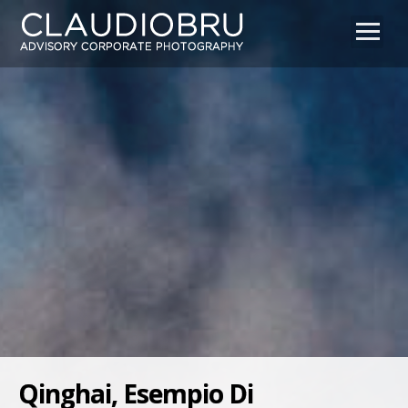
Home
Chi sono
About me
Fotografare
Portfolio
Pubblicazioni & Video
Blog
Qinghai, Esempio Di