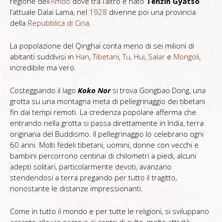
regione dell’
Amdo
dove tra l’altro è nato
Tenzin Gyatso
l’attuale Dalai Lama, nel
1928
divenne poi una provincia
della
Repubblica di Cina
.
La popolazione del Qinghai conta meno di sei milioni di
abitanti suddivisi in
Han
,
Tibetani
,
Tu
,
Hui
,
Salar
e
Mongoli
,
incredibile ma vero.
Costeggiando il lago
Koko Nor
si trova Gongbao Dong, una
grotta su una montagna meta di pellegrinaggio dei tibetani
fin dai tempi remoti. La credenza popolare afferma che
entrando nella grotta si passa direttamente in India, terra
originaria del Buddismo. Il pellegrinaggio lo celebrano ogni
60 anni. Molti fedeli tibetani, uomini, donne con vecchi e
bambini percorrono centinai di chilometri a piedi, alcuni
adepti solitari, particolarmente devoti, avanzano
stendendosi a terra pregando per tutto il tragitto,
nonostante le distanze impressionanti.
Come in tutto il mondo e per tutte le religioni, si sviluppano
accanto alle vie sacre e ai centri di culto, molte attività